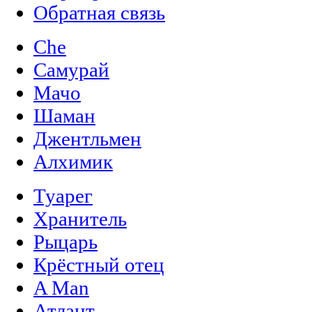
Обратная связь
Che
Самурай
Мачо
Шаман
Джентльмен
Алхимик
Туарег
Хранитель
Рыцарь
Крёстный отец
A Man
Атлант