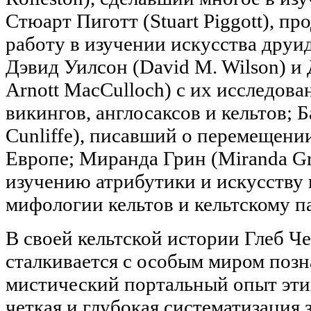
Стюарт Пиготт (Stuart Piggott), п
работу в изучении искусства друид
Дэвид Уилсон (David M. Wilson) и
Arnott MacCulloch) с их исследов
викингов, англосаксов и кельтов; 
Cunliffe), писавший о перемещени
Европе; Миранда Грин (Miranda Gr
изучению атрибутики и искусству 
мифологии кельтов и кельтскому п
В своей кельтской истории Глеб Ч
сталкивается с особым миром позн
мистический портальный опыт эти
четкая и глубокая систематизация 